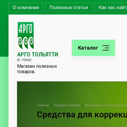
О компании
Полезные статьи
Как нас найт
Каталог
АРГО ТОЛЬЯТТИ
lD 79940
Магазин полезных
товаров
Главная
  /  
Здоровое питание
  /  
Регуляторы систем и функц
Средства для коррек