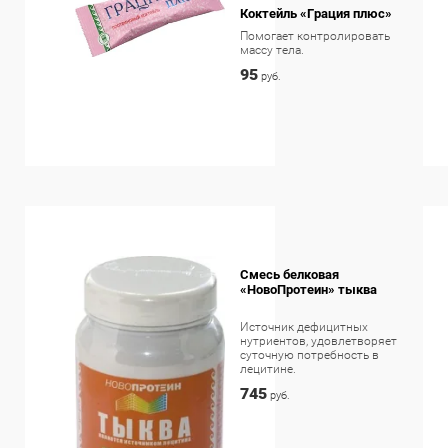
Коктейль «Грация плюс»
Помогает контролировать
массу тела.
95
руб.
Смесь белковая
«НовоПротеин» тыква
Источник дефицитных
нутриентов, удовлетворяет
суточную потребность в
лецитине.
745
руб.