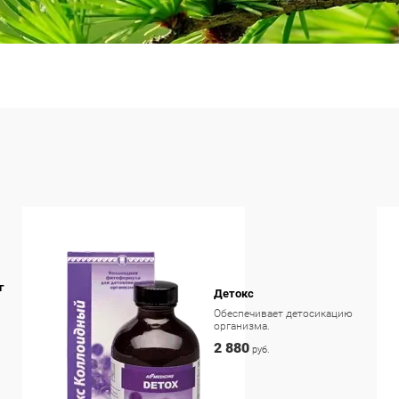
г
Детокс
Обеспечивает детосикацию
организма.
2 880
руб.