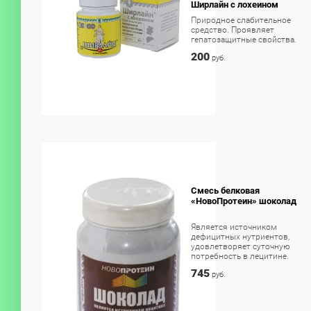
Ширлайн с лохеином
Природное слабительное
средство. Проявляет
гепатозащитные свойства.
200
руб.
Смесь белковая
«НовоПротеин» шоколад
Является источником
дефицитных нутриентов,
удовлетворяет суточную
потребность в лецитине.
745
руб.