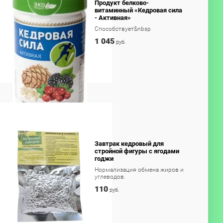
Продукт белково-
витаминный «Кедровая сила
- Активная»
Способствует&nbsp
1 045
руб.
Завтрак кедровый для
стройной фигуры с ягодами
годжи
Нормализация обмена жиров и
углеводов.
110
руб.