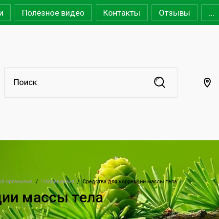
и
Полезное видео
Контакты
Отзывы
...
ий организма
  /  
Направления
  /  
Средства для коррекции массы тела
ции массы тела