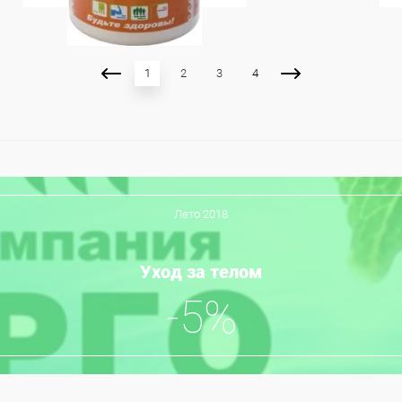
1
2
3
4
Лето 2018
Уход за телом
-5%