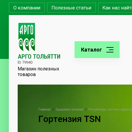
О компании
Полезные статьи
Как нас найт
Каталог
АРГО ТОЛЬЯТТИ
lD 79940
Магазин полезных
товаров
Главная
  /  
Здоровое питание
  /  
Регуляторы систем и функц
Гортензия TSN