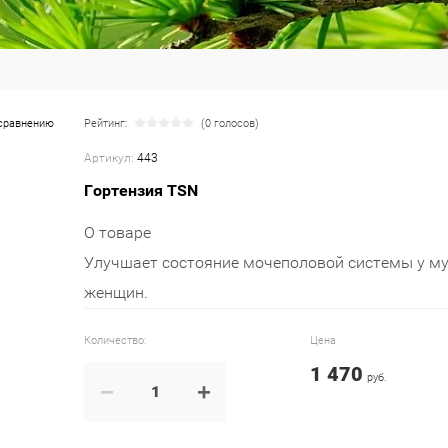
сравнению
Рейтинг:
(0 голосов)
Артикул:
443
Гортензия TSN
О товаре
Улучшает состояние мочеполовой системы у м
женщин.
Количество:
Цена
1 470
руб.
−
+