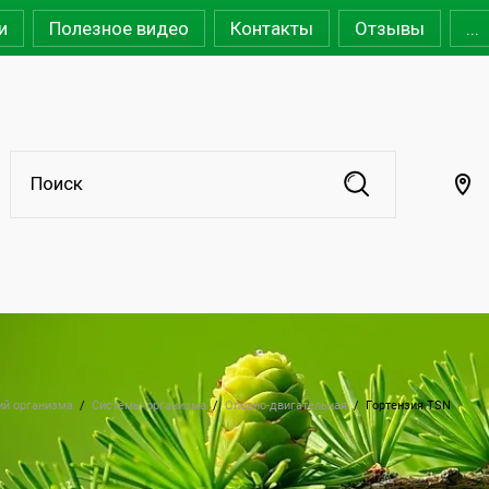
и
Полезное видео
Контакты
Отзывы
...
ий организма
  /  
Системы организма
  /  
Опорно-двигательная
  /  
Гортензия TSN