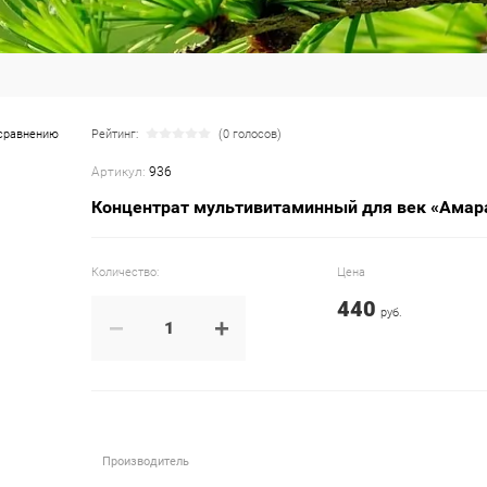
сравнению
Рейтинг:
(0 голосов)
Артикул:
936
Концентрат мультивитаминный для век «Амар
Количество:
Цена
440
руб.
−
+
Производитель