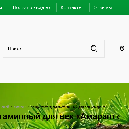
и
Полезное видео
Контакты
Отзывы
...
 кожей
  /  
Для век
  /  
Концентрат мультивитаминный для век «Амарант»
таминный для век «Амарант»