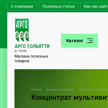
О компании
Полезные статьи
Как нас найт
Каталог
АРГО ТОЛЬЯТТИ
lD 79940
Магазин полезных
товаров
Главная
  /  
Продукты для красоты
  /  
Косметика по уходу за
Концентрат мультиви