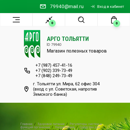
79940@mail.ru
Вход в кабинет
0
0
АРГО ТОЛЬЯТТИ
lD 79940
Магазин полезных
товаров
+7 (987) 457-41-16
+7 (902) 339-73-49
+7 (848) 249-73-49
г. Тольятти ул. Мира, 62 офис 304
(вход с ул. Советская, напротив
Земского банка)
Главная
  /  
Здоровое питание
  /  
Регуляторы систем и 
функций организма
  /  
Направления
  /  
Средства для 