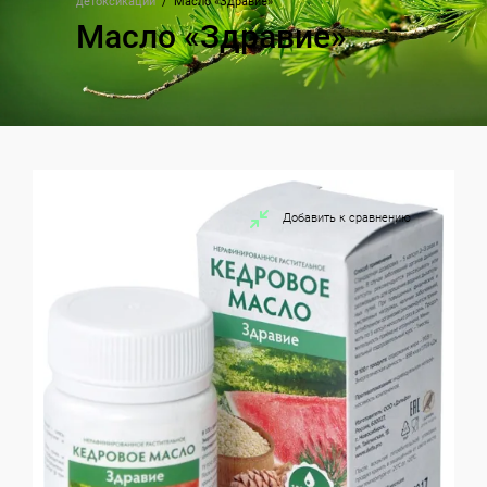
детоксикации
  /  
Масло «Здравие»
Масло «Здравие»
Добавить к сравнению