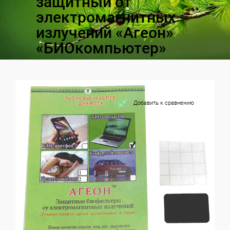
защитный от
электромагнитных
излучений «Агеон»
«БИОкомпьютер»
Добавить к сравнению