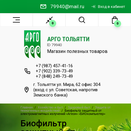
79940@mail.ru
Вход в кабинет
0
0
АРГО ТОЛЬЯТТИ
lD 79940
Магазин полезных
товаров
+7 (987) 457-41-16
+7 (902) 339-73-49
+7 (848) 249-73-49
г. Тольятти ул. Мира, 62 офис 304
(вход с ул. Советская, напротив
Земского банка)
Главная
  /  
Хозяйство и быт
  /  
Здоровый быт
  /  
Защита от 
техногенных воздействий
  /  
Биофильтр защитный от 
электромагнитных излучений «Агеон» «БИОкомпьютер»
Биофильтр